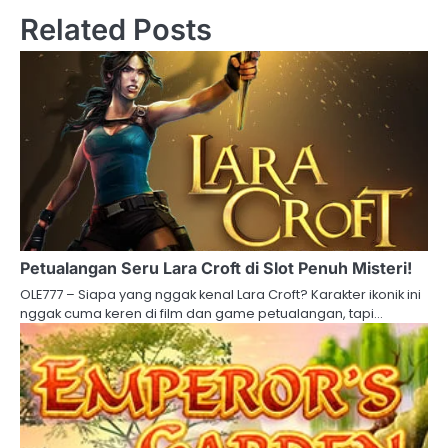
Related Posts
Petualangan Seru Lara Croft di Slot Penuh Misteri!
OLE777 – Siapa yang nggak kenal Lara Croft? Karakter ikonik ini
nggak cuma keren di film dan game petualangan, tapi…