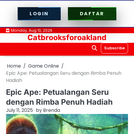
LOGIN
DAFTAR
Skip
Monday, Aug 10, 2026
Catbrooksforoakland
to
content
Subscribe
Home
Game Online
Epic Ape: Petualangan Seru dengan Rimba Penuh
Hadiah
Epic Ape: Petualangan Seru
dengan Rimba Penuh Hadiah
July 11, 2025
by
Brenda