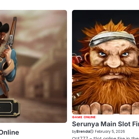
GAME ONLINE
Serunya Main Slot Fi
Online
by
Brenda
February 5, 2026
OLE777 – Slot online Fire in 