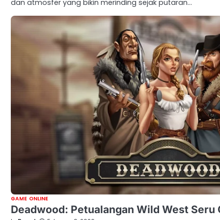
dan atmosfer yang bikin merinding sejak putaran…
GAME ONLINE
Deadwood: Petualangan Wild West Seru 