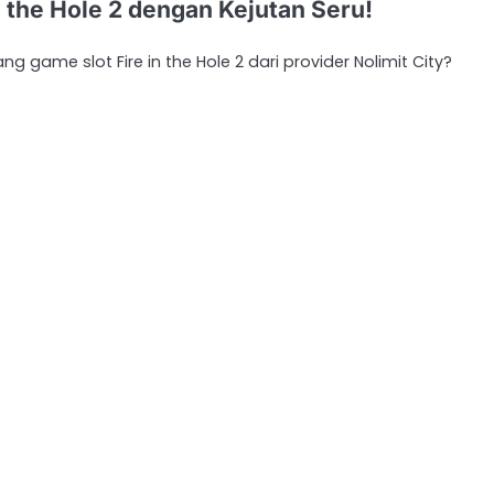
n the Hole 2 dengan Kejutan Seru!
 game slot Fire in the Hole 2 dari provider Nolimit City?