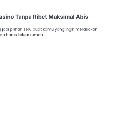
asino Tanpa Ribet Maksimal Abis
g jadi pilihan seru buat kamu yang ingin merasakan
pa harus keluar rumah.…