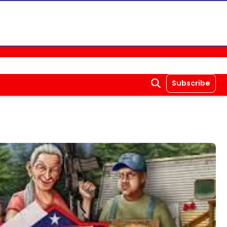
Subscribe