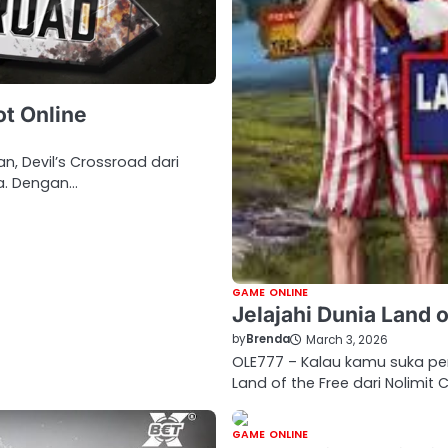
ot Online
, Devil’s Crossroad dari
a. Dengan…
GAME ONLINE
Jelajahi Dunia Land o
by
Brenda
March 3, 2026
OLE777 – Kalau kamu suka p
Land of the Free dari Nolimit C
GAME ONLINE