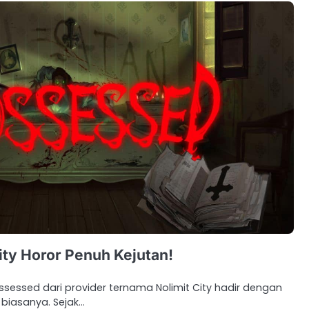
ity Horor Penuh Kejutan!
ssessed dari provider ternama Nolimit City hadir dengan
biasanya. Sejak…